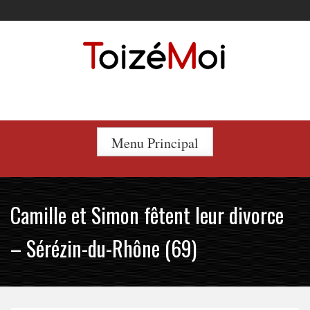
Skip
to
content
Le duo incontournable !
Menu Principal
Camille et Simon fêtent leur divorce
– Sérézin-du-Rhône (69)