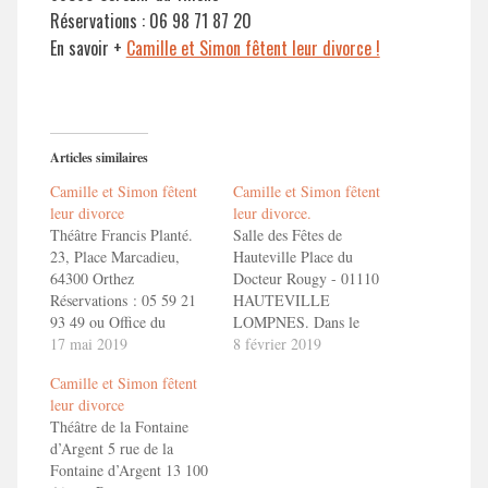
Réservations : 06 98 71 87 20
En savoir +
Camille et Simon fêtent leur divorce !
Articles similaires
Camille et Simon fêtent
Camille et Simon fêtent
leur divorce
leur divorce.
Théâtre Francis Planté.
Salle des Fêtes de
23, Place Marcadieu,
Hauteville Place du
64300 Orthez
Docteur Rougy - 01110
Réservations : 05 59 21
HAUTEVILLE
93 49 ou Office du
LOMPNES. Dans le
Tourisme d'Orthez :
17 mai 2019
cadre du Festival de
8 février 2019
https://www.coeurdebearn.com/sortir/evenement/theatre-
théâtre d'Hauteville-
Camille et Simon fêtent
camille-et-simon-fetent-
Lompnes En savoir
leur divorce
leur-divorce-orthez.html
+ Camille et Simon fêtent
Théâtre de la Fontaine
En savoir + Camille et
leur divorce ! Bande
d’Argent 5 rue de la
Simon fêtent leur divorce
Annonce ToizéMoi dans
Fontaine d’Argent 13 100
! Bande Annonce
"Camille et Simon fêtent