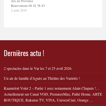
Aix en Provence
ToizéMoi dans "Camille
leur divorce"
Reservations 04 42 38 43
et Simon fêtent leur
80
2 août 2019
divorce"
ou https://www.lafontainedargent.com/camille-
et-simon-fetent-leur-
divorce-du-25-au-29-
mars-2020 CAMILLE
ET SIMON FETENT
LEUR DIVORCEEn
savoir + Camille et
Simon fêtent leur divorce
Dernières actu !
!
2 spectacles dans le Var les 7 et 25 avril 2026
Un air de famille d’Agnès au Théâtre des Variétés !
Kaamelott Volet 2 – Partie 1 avec notamment Alain Chapuis !…
Actuellement sur Canal VOD, PremiereMax, Pathé Home, ARTE
BOUTIQUE, Rakuten TV, VIVA, UniversCiné, Orange …