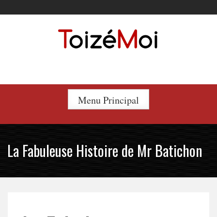
Skip
to
content
Le duo incontournable !
Menu Principal
La Fabuleuse Histoire de Mr Batichon