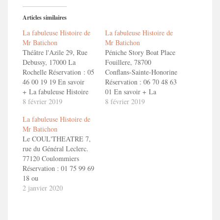
Articles similaires
La fabuleuse Histoire de
La fabuleuse Histoire de
Mr Batichon
Mr Batichon
Théâtre l'Azile 29, Rue
Péniche Story Boat Place
Debussy, 17000 La
Fouillere, 78700
Rochelle Réservation : 05
Conflans-Sainte-Honorine
46 00 19 19 En savoir
Réservation : 06 70 48 63
+ La fabuleuse Histoire
01 En savoir + La
de Mr Batichon Bande
8 février 2019
fabuleuse Histoire de Mr
8 février 2019
Annonce "La fabuleuse
Batichon Bande Annonce
La fabuleuse Histoire de
Histoire de Mr Batichon"
"La fabuleuse Histoire de
Mr Batichon
Mr Batichon"
Le COUL'THEATRE 7,
rue du Général Leclerc.
77120 Coulommiers
Réservation : 01 75 99 69
18 ou
reservation@coultheatre.fr
2 janvier 2020
En savoir + La fabuleuse
Histoire de Mr Batichon
Bande Annonce "La