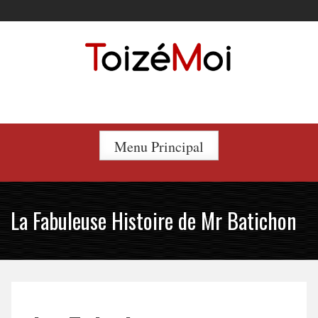
Skip
to
content
Le duo incontournable !
Menu Principal
La Fabuleuse Histoire de Mr Batichon