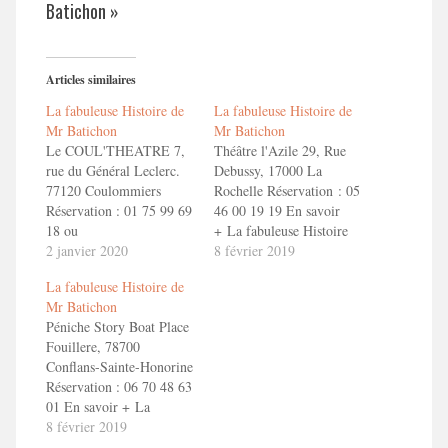
Batichon »
Articles similaires
La fabuleuse Histoire de
La fabuleuse Histoire de
Mr Batichon
Mr Batichon
Le COUL'THEATRE 7,
Théâtre l'Azile 29, Rue
rue du Général Leclerc.
Debussy, 17000 La
77120 Coulommiers
Rochelle Réservation : 05
Réservation : 01 75 99 69
46 00 19 19 En savoir
18 ou
+ La fabuleuse Histoire
reservation@coultheatre.fr
2 janvier 2020
de Mr Batichon Bande
8 février 2019
En savoir + La fabuleuse
Annonce "La fabuleuse
La fabuleuse Histoire de
Histoire de Mr Batichon
Histoire de Mr Batichon"
Mr Batichon
Bande Annonce "La
Péniche Story Boat Place
fabuleuse Histoire de Mr
Fouillere, 78700
Batichon"
Conflans-Sainte-Honorine
Réservation : 06 70 48 63
01 En savoir + La
fabuleuse Histoire de Mr
8 février 2019
Batichon Bande Annonce