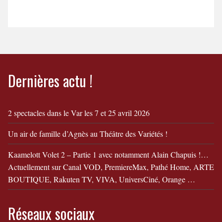
En savoir + La fabuleuse
Histoire de Mr Batichon
Bande Annonce "La
fabuleuse Histoire de Mr
Batichon"
Dernières actu !
2 spectacles dans le Var les 7 et 25 avril 2026
Un air de famille d’Agnès au Théâtre des Variétés !
Kaamelott Volet 2 – Partie 1 avec notamment Alain Chapuis !…
Actuellement sur Canal VOD, PremiereMax, Pathé Home, ARTE
BOUTIQUE, Rakuten TV, VIVA, UniversCiné, Orange …
Réseaux sociaux