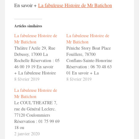
En savoir +
La fabuleuse Histoire de Mr Batichon
Articles similaires
La fabuleuse Histoire de
La fabuleuse Histoire de
Mr Batichon
Mr Batichon
Théâtre l'Azile 29, Rue
Péniche Story Boat Place
Debussy, 17000 La
Fouillere, 78700
Rochelle Réservation : 05
Conflans-Sainte-Honorine
46 00 19 19 En savoir
Réservation : 06 70 48 63
+ La fabuleuse Histoire
01 En savoir + La
de Mr Batichon Bande
8 février 2019
fabuleuse Histoire de Mr
8 février 2019
Annonce "La fabuleuse
Batichon Bande Annonce
La fabuleuse Histoire de
Histoire de Mr Batichon"
"La fabuleuse Histoire de
Mr Batichon
Mr Batichon"
Le COUL'THEATRE 7,
rue du Général Leclerc.
77120 Coulommiers
Réservation : 01 75 99 69
18 ou
reservation@coultheatre.fr
2 janvier 2020