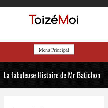
Skip
to
content
Le duo incontournable !
Menu Principal
La fabuleuse Histoire de Mr Batichon