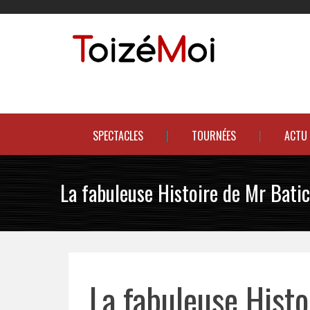
Skip
to
content
Le duo incontournable !
SPECTACLES
TOURNÉES
ACTU
La fabuleuse Histoire de Mr Bati
La fabuleuse Hist