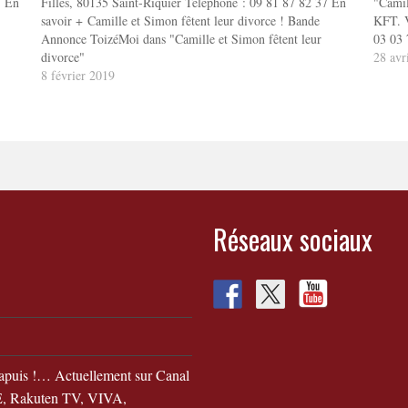
7 En
Filles, 80135 Saint-Riquier Téléphone : 09 81 87 82 37 En
"Camil
savoir + Camille et Simon fêtent leur divorce ! Bande
KFT. V
Annonce ToizéMoi dans "Camille et Simon fêtent leur
03 03 
divorce"
28 avr
8 février 2019
Réseaux sociaux
apuis !… Actuellement sur Canal
 Rakuten TV, VIVA,