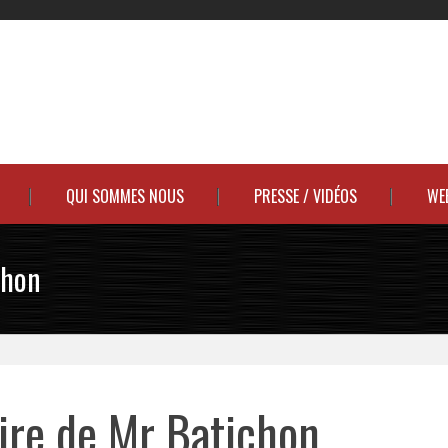
QUI SOMMES NOUS
PRESSE / VIDÉOS
WE
chon
oire de Mr Batichon