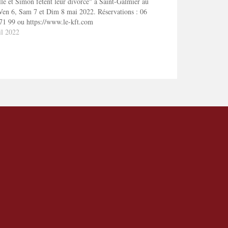
le et Simon fêtent leur divorce" à Saint-Galmier au
en 6, Sam 7 et Dim 8 mai 2022. Réservations : 06
71 99 ou https://www.le-kft.com
il 2022