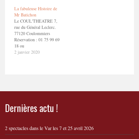
Annonce "La fabuleuse
Batichon Bande Annonce
La fabuleuse Histoire de
Histoire de Mr Batichon"
"La fabuleuse Histoire de
Mr Batichon
Mr Batichon"
Le COUL'THEATRE 7,
rue du Général Leclerc.
77120 Coulommiers
Réservation : 01 75 99 69
18 ou
reservation@coultheatre.fr
2 janvier 2020
En savoir + La fabuleuse
Histoire de Mr Batichon
Bande Annonce "La
fabuleuse Histoire de Mr
Batichon"
Dernières actu !
2 spectacles dans le Var les 7 et 25 avril 2026