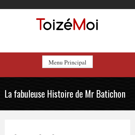
Skip
to
content
Le duo incontournable !
Menu Principal
La fabuleuse Histoire de Mr Batichon