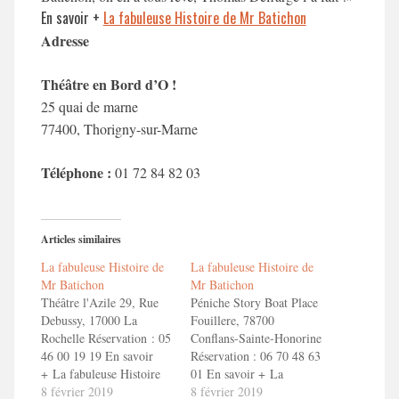
En savoir +
La fabuleuse Histoire de Mr Batichon
Adresse
Théâtre en Bord d’O !
25 quai de marne
77400, Thorigny-sur-Marne
Téléphone :
01 72 84 82 03
Articles similaires
La fabuleuse Histoire de
La fabuleuse Histoire de
Mr Batichon
Mr Batichon
Théâtre l'Azile 29, Rue
Péniche Story Boat Place
Debussy, 17000 La
Fouillere, 78700
Rochelle Réservation : 05
Conflans-Sainte-Honorine
46 00 19 19 En savoir
Réservation : 06 70 48 63
+ La fabuleuse Histoire
01 En savoir + La
de Mr Batichon Bande
8 février 2019
fabuleuse Histoire de Mr
8 février 2019