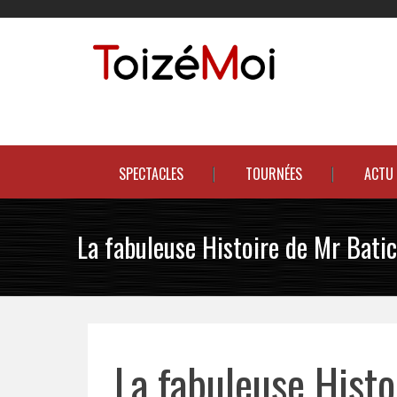
Skip
to
content
Le duo incontournable !
SPECTACLES
TOURNÉES
ACTU
La fabuleuse Histoire de Mr Batic
La fabuleuse Histo