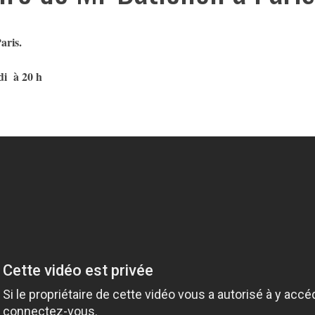
aris.
di à 20 h