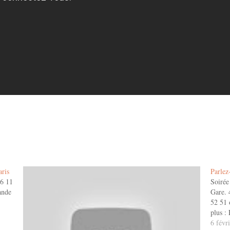
aris
Parlez
26 11
Soirée
ande
Gare. 
52 51 
plus :
6 févr