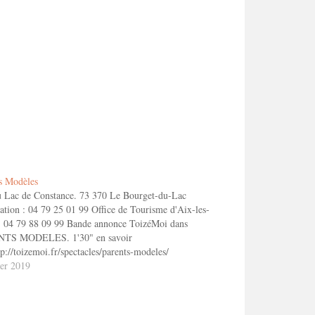
s Modèles
 Lac de Constance. 73 370 Le Bourget-du-Lac
ation : 04 79 25 01 99 Office de Tourisme d'Aix-les-
: 04 79 88 09 99 Bande annonce ToizéMoi dans
TS MODELES. 1'30" en savoir
tp://toizemoi.fr/spectacles/parents-modeles/
ier 2019