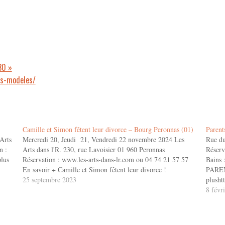
30 »
ts-modeles/
Camille et Simon fêtent leur divorce – Bourg Peronnas (01)
Parent
Arts
Mercredi 20, Jeudi 21, Vendredi 22 novembre 2024 Les
Rue du
n :
Arts dans l'R. 230, rue Lavoisier 01 960 Peronnas
Réserv
lus
Réservation : www.les-arts-dans-lr.com ou 04 74 21 57 57
Bains 
En savoir + Camille et Simon fêtent leur divorce !
PAREN
25 septembre 2023
plusht
8 févr