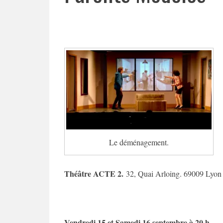
Le déménagement.
Théâtre ACTE 2.
32, Quai Arloing. 69009 Lyon
Vendredi 15 et Samedi 16 septembre à 20 h,