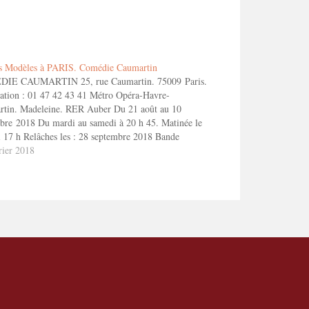
ts Modèles à PARIS. Comédie Caumartin
IE CAUMARTIN 25, rue Caumartin. 75009 Paris.
ation : 01 47 42 43 41 Métro Opéra-Havre-
tin. Madeleine. RER Auber Du 21 août au 10
re 2018 Du mardi au samedi à 20 h 45. Matinée le
 17 h Relâches les : 28 septembre 2018 Bande
ce ToizéMoi dans PARENTS MODELES. 1'30"…
rier 2018