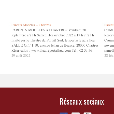
Parents Modèles – Chartres
Paren
PARENTS MODELES à CHARTRES Vendredi 30
COMED
septembre à 21 h Samedi 1er octobre 2022 à 17 h et 21 h
Réserv
Invité par le Théâtre du Portail Sud, le spectacle aura lieu
Caumar
SALLE OFF 1 10, avenue Jehan de Beauce. 28000 Chartres
novemb
Réservation : www.theatreportailsud.com Tel : 02 37 36
samedi
33…
29 août 2022
annon
28 fév
Réseaux sociaux