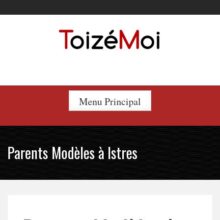
Skip
to
content
Le duo incontournable !
Menu Principal
Parents Modèles à Istres