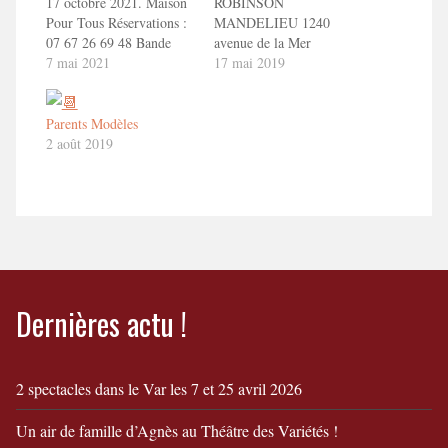
17 octobre 2021. Maison
ROBINSON
Pour Tous Réservations :
MANDELIEU 1240
07 67 26 69 48 Bande
avenue de la Mer
annonce ToizéMoi dans
7 mai 2021
06210 MANDELIEU LA
17 mai 2019
PARENTS MODELES.
NAPOULE - FRANCE
1'30" en savoir
Réservation : 04 92 97 49
plushttp://toizemoi.fr/spectacles/parents-
65 Bande annonce
Parents Modèles
modeles/
ToizéMoi dans
2 août 2019
PARENTS MODELES.
1'30" en savoir
plushttp://toizemoi.fr/spectacles/parents-
modeles/
Dernières actu !
2 spectacles dans le Var les 7 et 25 avril 2026
Un air de famille d’Agnès au Théâtre des Variétés !