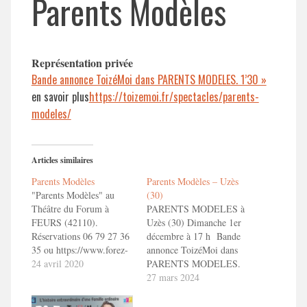
Parents Modèles
Représentation privée
Bande annonce ToizéMoi dans PARENTS MODELES. 1’30 »
en savoir plus
https://toizemoi.fr/spectacles/parents-
modeles/
Articles similaires
Parents Modèles
Parents Modèles – Uzès
"Parents Modèles" au
(30)
Théâtre du Forum à
PARENTS MODELES à
FEURS (42110).
Uzès (30) Dimanche 1er
Réservations 06 79 27 36
décembre à 17 h Bande
35 ou https://www.forez-
annonce ToizéMoi dans
est.com/billetterie/268183/parents-
24 avril 2020
PARENTS MODELES.
modeles Bande annonce
1'30" en savoir
27 mars 2024
ToizéMoi dans
plushttp://toizemoi.fr/spectacles/parents-
PARENTS MODELES.
modeles/