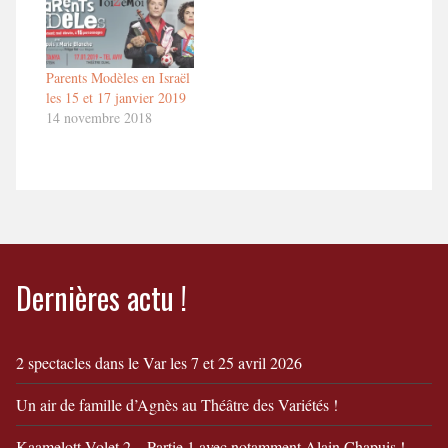
1'30" en savoir
plushttp://toizemoi.fr/spectacles/parents-
modeles/
Parents Modèles en Israël
les 15 et 17 janvier 2019
14 novembre 2018
Dernières actu !
2 spectacles dans le Var les 7 et 25 avril 2026
Un air de famille d’Agnès au Théâtre des Variétés !
Kaamelott Volet 2 – Partie 1 avec notamment Alain Chapuis !…