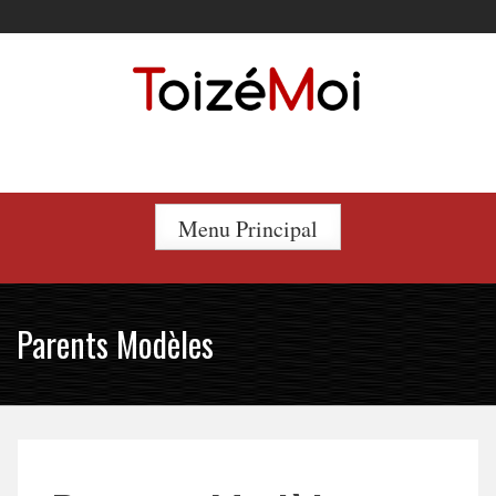
Skip
to
content
Le duo incontournable !
Menu Principal
Parents Modèles