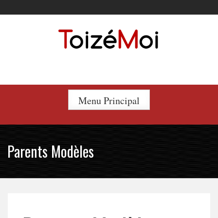
Skip
to
content
Le duo incontournable !
Menu Principal
Parents Modèles