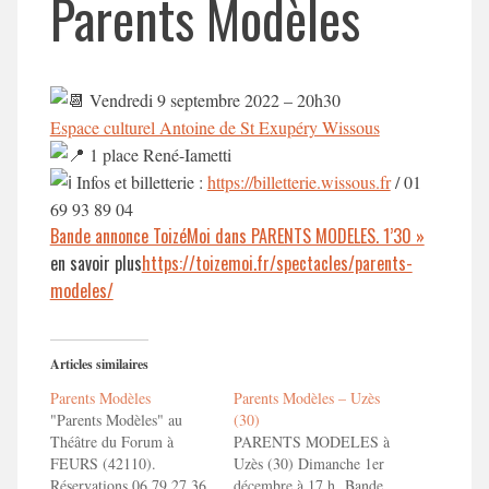
Parents Modèles
Vendredi 9 septembre 2022 – 20h30
Espace culturel Antoine de St Exupéry Wissous
1 place René-Iametti
Infos et billetterie :
https://billetterie.wissous.fr
/ 01
69 93 89 04
Bande annonce ToizéMoi dans PARENTS MODELES. 1’30 »
en savoir plus
https://toizemoi.fr/spectacles/parents-
modeles/
Articles similaires
Parents Modèles
Parents Modèles – Uzès
"Parents Modèles" au
(30)
Théâtre du Forum à
PARENTS MODELES à
FEURS (42110).
Uzès (30) Dimanche 1er
Réservations 06 79 27 36
décembre à 17 h Bande