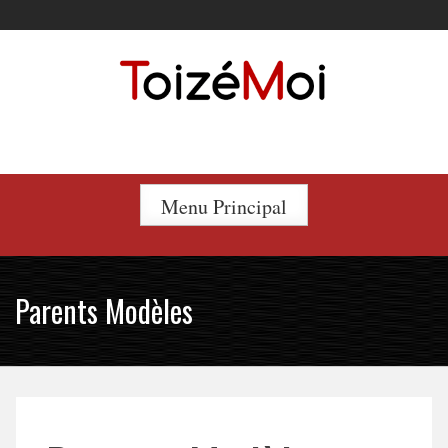
Skip
to
content
Le duo incontournable !
Menu Principal
Parents Modèles