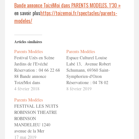
Bande annonce ToizéMoi dans PARENTS MODELES. 1’30 »
en savoir plus
https://toizemoi.fr/spectacles/parents-
modeles/
Articles similaires
Parents Modèles
Parents Modèles
Festival Uzès en Scène
Espace Culturel Louise
Jardins de l'Evéché
Labé 13, Avenue Robert
Réservation : 04 66 22 68
Schumann, 69360 Saint-
88 Bande annonce
Symphorien-d'Ozon
ToizéMoi dans
Réservatione : 04 78 02
PARENTS MODELES.
4 février 2018
36 36 Bande annonce
8 février 2019
1'30" en savoir
ToizéMoi dans
Parents Modèles
plushttp://toizemoi.fr/spectacles/parents-
PARENTS MODELES.
FESTIVAL LES NUITS
modeles/
1'30" en savoir
ROBINSON THEATRE
plushttp://toizemoi.fr/spectacles/parents-
ROBINSON
modeles/
MANDELIEU 1240
avenue de la Mer
06210 MANDELIEU LA
17 mai 2019