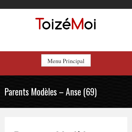
Skip
to
content
Le duo incontournable !
Menu Principal
Parents Modèles – Anse (69)