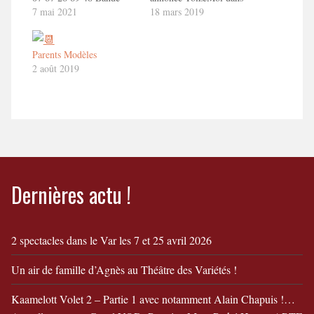
annonce ToizéMoi dans
7 mai 2021
PARENTS MODELES.
18 mars 2019
PARENTS MODELES.
1'30" en savoir
1'30" en savoir
plushttp://toizemoi.fr/spectacles/parents-
plushttp://toizemoi.fr/spectacles/parents-
modeles/
Parents Modèles
modeles/
2 août 2019
Dernières actu !
2 spectacles dans le Var les 7 et 25 avril 2026
Un air de famille d’Agnès au Théâtre des Variétés !
Kaamelott Volet 2 – Partie 1 avec notamment Alain Chapuis !…