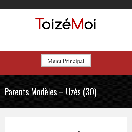
Skip
to
content
Le duo incontournable !
Menu Principal
Parents Modèles – Uzès (30)