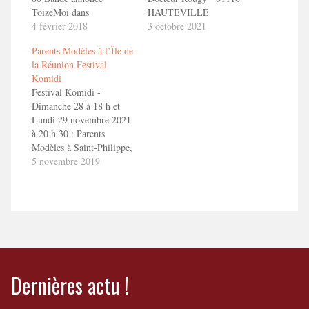
ToizéMoi dans
HAUTEVILLE
PARENTS MODELES.
4 février 2018
LOMPNES. Dans le
3 octobre 2021
1'30" en savoir
cadre du Festival de
Parents Modèles à l’Île de
plushttp://toizemoi.fr/spectacles/parents-
théâtre d'Hauteville-
la Réunion Festival
modeles/
Lompnes Bande
Komidi
annonce ToizéMoi dans
Festival Komidi -
PARENTS MODELES.
Dimanche 28 à 18 h et
1'30" en savoir
Lundi 29 novembre 2021
plushttp://toizemoi.fr/spectacles/parents-
à 20 h 30 : Parents
modeles/
Modèles à Saint-Philippe,
Théâtre Madoré -
5 novembre 2019
Mercredi 1er et jeudi 2
décembre 2021 : Parents
Modèles à Saint Paul,
Lespas Culturel Leconte
de Lisle Bande annonce
ToizéMoi dans
PARENTS MODELES.
1'30"…
Dernières actu !