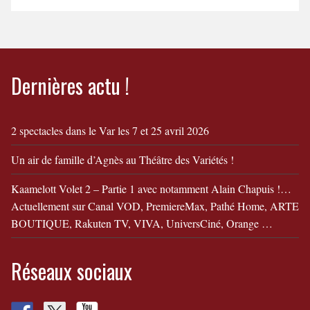
avenue Jehan de Beauce.
28000 Chartres
Réservation :
www.theatreportailsud.com
Tel : 02 37 36 33…
Dernières actu !
2 spectacles dans le Var les 7 et 25 avril 2026
Un air de famille d’Agnès au Théâtre des Variétés !
Kaamelott Volet 2 – Partie 1 avec notamment Alain Chapuis !…
Actuellement sur Canal VOD, PremiereMax, Pathé Home, ARTE
BOUTIQUE, Rakuten TV, VIVA, UniversCiné, Orange …
Réseaux sociaux