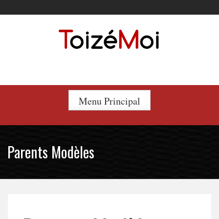
Skip
to
content
Le duo incontournable !
Menu Principal
Parents Modèles