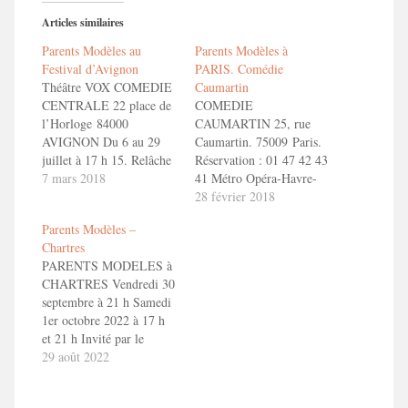
Articles similaires
Parents Modèles au
Parents Modèles à
Festival d’Avignon
PARIS. Comédie
Théâtre VOX COMEDIE
Caumartin
CENTRALE 22 place de
COMEDIE
l’Horloge 84000
CAUMARTIN 25, rue
AVIGNON Du 6 au 29
Caumartin. 75009 Paris.
juillet à 17 h 15. Relâche
Réservation : 01 47 42 43
le Mercredi 18 juillet !
7 mars 2018
41 Métro Opéra-Havre-
Réservation : 04 74 21 57
Caumartin. Madeleine.
28 février 2018
57 Sur le site du théâtre
RER Auber Du 21 août
Parents Modèles –
Bande annonce ToizéMoi
au 10 novembre 2018 Du
Chartres
dans PARENTS
mardi au samedi à 20 h
PARENTS MODELES à
MODELES. 1'30" en
45. Matinée le samedi 17
CHARTRES Vendredi 30
savoir
h Relâches les : 28
septembre à 21 h Samedi
plushttp://toizemoi.fr/spectacles/parents-
septembre 2018 Bande
1er octobre 2022 à 17 h
modeles/
annonce ToizéMoi dans
et 21 h Invité par le
PARENTS MODELES.
Théâtre du Portail Sud, le
29 août 2022
1'30"…
spectacle aura lieu
SALLE OFF 1 10,