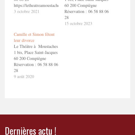
https://letheatreamoustaches.com/contact
60 200 Compiègne
3 octobre 2021
Réservation : 06 58 88 06
28
https://letheatreamoustaches.com/contact
15 octobre 2023
CAMILLE ET SIMON
Camille et Simon fêtent
FETENT LEUR
leur divorce
DIVORCEEn savoir
Le Théâtre à Moustaches
+ Camille et Simon fêtent
1 bis, Place Saint-Jacques
leur divorce !
60 200 Compiègne
Réservation : 06 58 88 06
28
https://letheatreamoustaches.com/contact
9 août 2020
CAMILLE ET SIMON
FETENT LEUR
DIVORCEEn savoir
+ Camille et Simon fêtent
leur divorce !
Dernières actu !