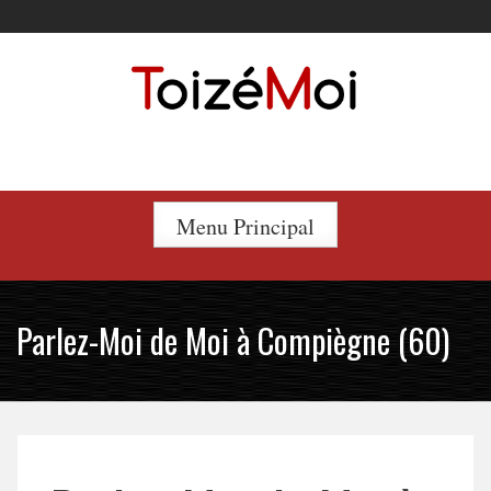
Skip
to
content
Le duo incontournable !
Menu Principal
Parlez-Moi de Moi à Compiègne (60)