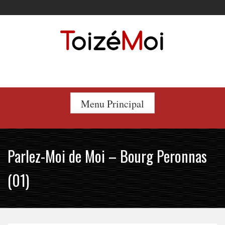
Skip
to
content
Le duo incontournable !
Menu Principal
Parlez-Moi de Moi – Bourg Peronnas
(01)