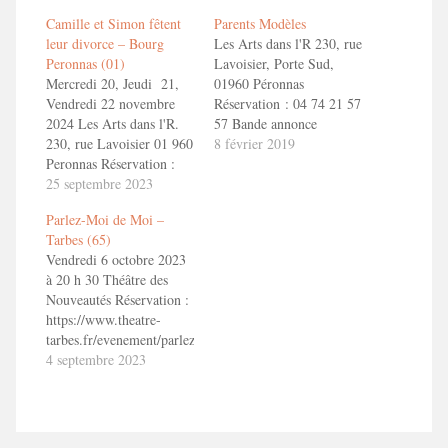
Camille et Simon fêtent
Parents Modèles
leur divorce – Bourg
Les Arts dans l'R 230, rue
Peronnas (01)
Lavoisier, Porte Sud,
Mercredi 20, Jeudi 21,
01960 Péronnas
Vendredi 22 novembre
Réservation : 04 74 21 57
2024 Les Arts dans l'R.
57 Bande annonce
230, rue Lavoisier 01 960
ToizéMoi dans
8 février 2019
Peronnas Réservation :
PARENTS MODELES.
www.les-arts-dans-lr.com
25 septembre 2023
1'30" en savoir
ou 04 74 21 57 57 En
plushttp://toizemoi.fr/spectacles/parents-
Parlez-Moi de Moi –
savoir + Camille et
modeles/
Tarbes (65)
Simon fêtent leur divorce
Vendredi 6 octobre 2023
!
à 20 h 30 Théâtre des
Nouveautés Réservation :
https://www.theatre-
tarbes.fr/evenement/parlez-
moi-de-moi/ En savoir
4 septembre 2023
plus : Parlez-Moi de Moi