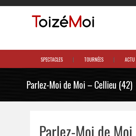
Skip
to
content
Le duo incontournable !
SPECTACLES
TOURNÉES
ACTU
Parlez-Moi de Moi – Cellieu (42)
Parlez-Moi de Moi 