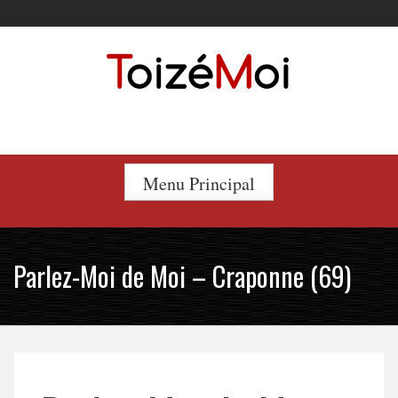
Skip
to
content
Le duo incontournable !
Menu Principal
Parlez-Moi de Moi – Craponne (69)