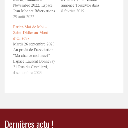
Novembre 2022. Espace
annonce ToizéMoi dans
Jean Monnet Réservations
PARENTS MODELES.
8 février 2019
: 06 42 66 09 58 ou 06 25
29 août 2022
1'30" en savoir
31 02 32 En savoir plus :
plushttp://toizemoi.fr/spectacles/parents-
Parlez-Moi de Moi –
Parlez-Moi de Moi
modeles/
Saint-Didier-au-Mont-
d’Or (69)
Mardi 26 septembre 2023
Au profit de l'association
"Ma chance moi aussi"
Espace Laurent Bonnevay
21 Rue du Castellard,
69370 Saint-Didier-au-
4 septembre 2023
Mont-d'Or Réservation :
https://bit.ly/stdid-
machance En savoir plus :
Parlez-Moi de Moi
Dernières actu !