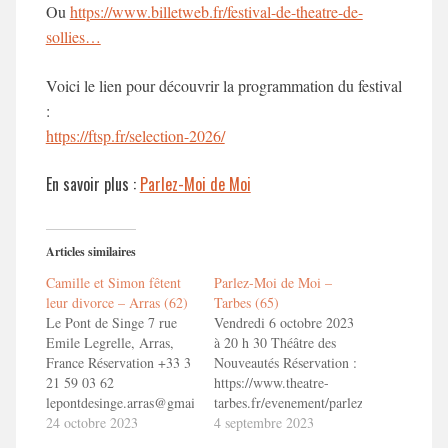
Ou
https://www.billetweb.fr/festival-de-theatre-de-
sollies…
Voici le lien pour découvrir la programmation du festival
:
https://ftsp.fr/selection-2026/
En savoir plus :
Parlez-Moi de Moi
Articles similaires
Camille et Simon fêtent
Parlez-Moi de Moi –
leur divorce – Arras (62)
Tarbes (65)
Le Pont de Singe 7 rue
Vendredi 6 octobre 2023
Emile Legrelle, Arras,
à 20 h 30 Théâtre des
France Réservation +33 3
Nouveautés Réservation :
21 59 03 62
https://www.theatre-
lepontdesinge.arras@gmail.com
tarbes.fr/evenement/parlez-
CAMILLE ET SIMON
24 octobre 2023
moi-de-moi/ En savoir
4 septembre 2023
FETENT LEUR
plus : Parlez-Moi de Moi