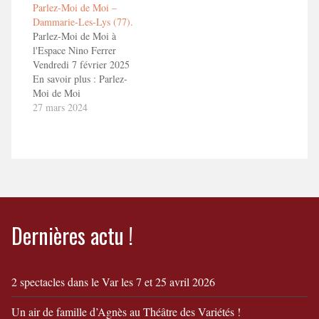
Parlez-Moi de Moi –
DIVORCEEn savoir
Dammarie-Les-Lys (77).
+ Camille et Simon fêtent
Parlez-Moi de Moi à
leur divorce !
l'Espace Nino Ferrer
Vendredi 7 février 2025
En savoir plus : Parlez-
Moi de Moi
27 mars 2024
Dernières actu !
2 spectacles dans le Var les 7 et 25 avril 2026
Un air de famille d’Agnès au Théâtre des Variétés !