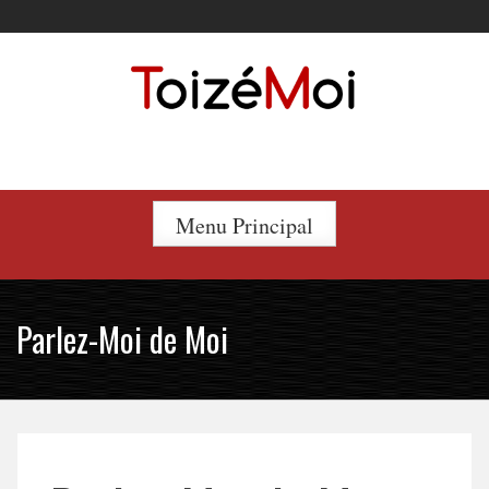
Skip
to
content
Le duo incontournable !
Menu Principal
Parlez-Moi de Moi