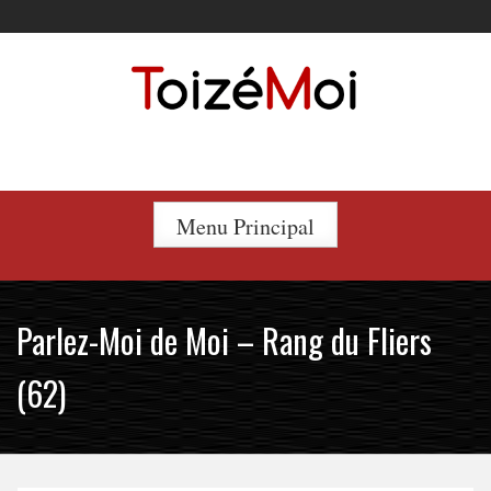
Skip
to
content
Le duo incontournable !
Menu Principal
Parlez-Moi de Moi – Rang du Fliers
(62)