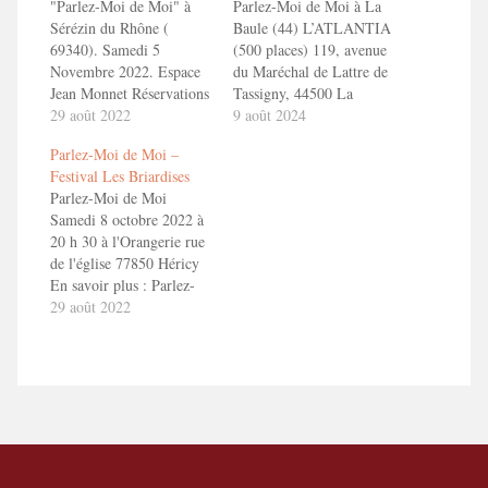
"Parlez-Moi de Moi" à
Parlez-Moi de Moi à La
Sérézin du Rhône (
Baule (44) L’ATLANTIA
69340). Samedi 5
(500 places) 119, avenue
Novembre 2022. Espace
du Maréchal de Lattre de
Jean Monnet Réservations
Tassigny, 44500 La
: 06 42 66 09 58 ou 06 25
29 août 2022
Baule-Escoublac En
9 août 2024
31 02 32 En savoir plus :
savoir plus : Parlez-Moi
Parlez-Moi de Moi –
Parlez-Moi de Moi
de Moi
Festival Les Briardises
Parlez-Moi de Moi
Samedi 8 octobre 2022 à
20 h 30 à l'Orangerie rue
de l'église 77850 Héricy
En savoir plus : Parlez-
Moi de Moi Réservations
29 août 2022
: http://www.gah-
briardises.com/briardises
06 64 65 01 49 du lundi
au samedi de 9h à 19h