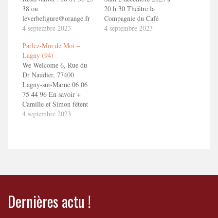
38 ou
20 h 30 Théâtre la
leverbefigure@orange.fr
Compagnie du Café
En savoir plus : Parlez-
4 septembre 2023
Théâtre. 6 rue des
4 septembre 2023
Moi de Moi
Carmelites - 44000
Parlez-Moi de Moi –
Nantes Réservation :
Lagny (94)
https://www.nantes-
We Welcome 6, Rue du
spectacles.com/spectacle/toizemoi/
Dr Naudier, 77400
02 40 89 65 01 Infos et
Lagny-sur-Marne 06 06
réservations
75 44 96 En savoir +
infos@lacompagnieducafetheatre.fr
Camille et Simon fêtent
En savoir plus : Parlez-
leur divorce !
4 septembre 2023
Moi de Moi
Dernières actu !