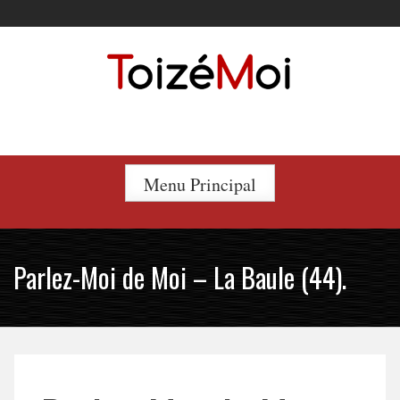
Skip
to
content
Le duo incontournable !
Menu Principal
Parlez-Moi de Moi – La Baule (44).