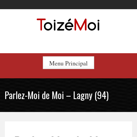
Skip
to
content
Le duo incontournable !
Menu Principal
Parlez-Moi de Moi – Lagny (94)