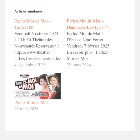
Articles similaires
Parlez-Moi de Moi –
Parlez-Moi de Moi –
Tarbes (65)
Dammarie-Les-Lys (77).
Vendredi 6 octobre 2023
Parlez-Moi de Moi à
à 20 h 30 Théâtre des
l'Espace Nino Ferrer
Nouveautés Réservation :
Vendredi 7 février 2025
https://www.theatre-
En savoir plus : Parlez-
tarbes.fr/evenement/parlez-
Moi de Moi
moi-de-moi/ En savoir
4 septembre 2023
27 mars 2024
plus : Parlez-Moi de Moi
Parlez-Moi de Moi
25 mars 2026