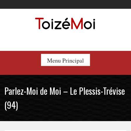
Skip
to
content
Le duo incontournable !
Menu Principal
Parlez-Moi de Moi – Le Plessis-Trévise
(94)