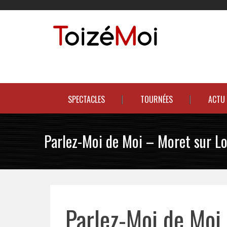
Skip
to
content
Le duo incontournable !
SPECTACLES
TOURNÉES
ACTU
Parlez-Moi de Moi – Moret sur Lo
Parlez-Moi de Moi 