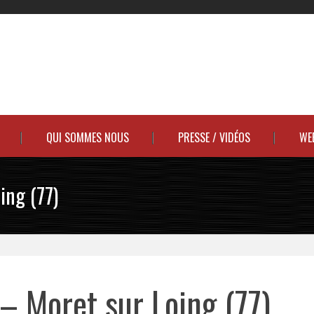
QUI SOMMES NOUS
PRESSE / VIDÉOS
WE
ing (77)
– Moret sur Loing (77)