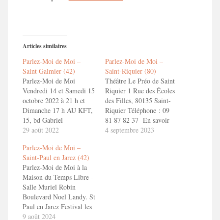
Articles similaires
Parlez-Moi de Moi –
Parlez-Moi de Moi –
Saint Galmier (42)
Saint-Riquier (80)
Parlez-Moi de Moi
Théâtre Le Préo de Saint
Vendredi 14 et Samedi 15
Riquier 1 Rue des Écoles
octobre 2022 à 21 h et
des Filles, 80135 Saint-
Dimanche 17 h AU KFT,
Riquier Téléphone : 09
15, bd Gabriel
81 87 82 37 En savoir
Cousin, Saint Galmier
29 août 2022
plus : Parlez-Moi de Moi
4 septembre 2023
Réservations : 06 03 03
Parlez-Moi de Moi –
71 99 ou https://www.le-
Saint-Paul en Jarez (42)
kft.com En savoir plus :
Parlez-Moi de Moi à la
Parlez-Moi de Moi
Maison du Temps Libre -
Salle Muriel Robin
Boulevard Noel Landy. St
Paul en Jarez Festival les
Galochades. Samedi 12
9 août 2024