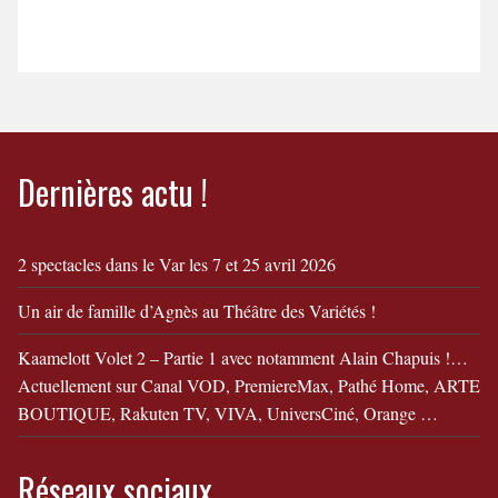
octobre 2024 à 20 h 30
https://www.theatresaintpaulenjarez.com/contact-
1 En savoir plus : Parlez-
Moi de Moi
Dernières actu !
2 spectacles dans le Var les 7 et 25 avril 2026
Un air de famille d’Agnès au Théâtre des Variétés !
Kaamelott Volet 2 – Partie 1 avec notamment Alain Chapuis !…
Actuellement sur Canal VOD, PremiereMax, Pathé Home, ARTE
BOUTIQUE, Rakuten TV, VIVA, UniversCiné, Orange …
Réseaux sociaux