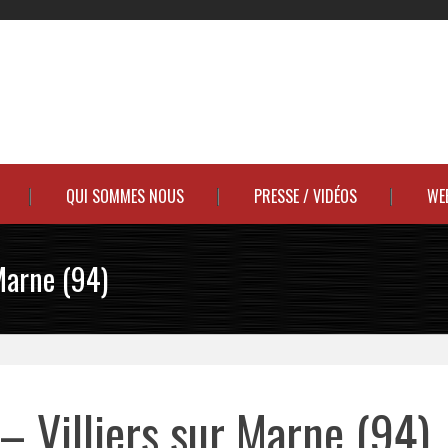
QUI SOMMES NOUS
PRESSE / VIDÉOS
WE
Marne (94)
– Villiers sur Marne (94)