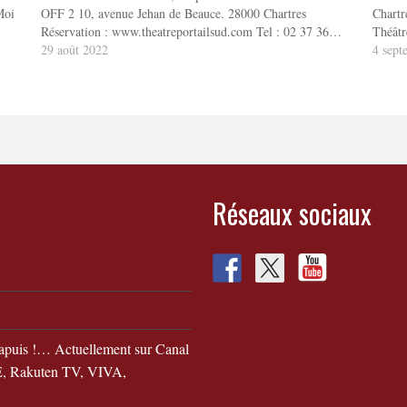
Moi
OFF 2 10, avenue Jehan de Beauce. 28000 Chartres
Chartr
Réservation : www.theatreportailsud.com Tel : 02 37 36…
Théâtr
29 août 2022
4 sept
Réseaux sociaux
apuis !… Actuellement sur Canal
 Rakuten TV, VIVA,