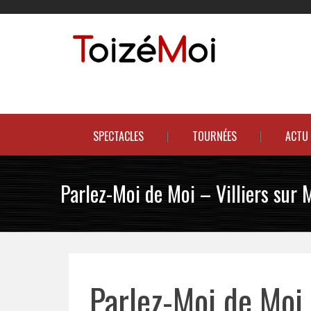
Skip
to
content
Le duo incontournable !
SPECTACLES
TOURNÉES
ACTU
Parlez-Moi de Moi – Villiers sur 
Parlez-Moi de Moi 