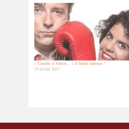
« Camille et Simon… » la bande annonce !
25 février 2017