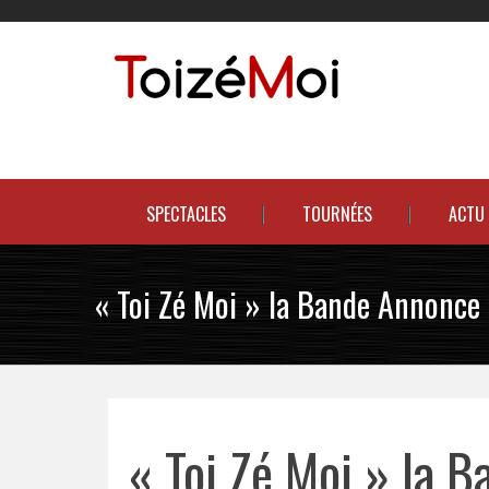
Skip
to
content
Le duo incontournable !
SPECTACLES
TOURNÉES
ACTU
« Toi Zé Moi » la Bande Annonce
« Toi Zé Moi » la 