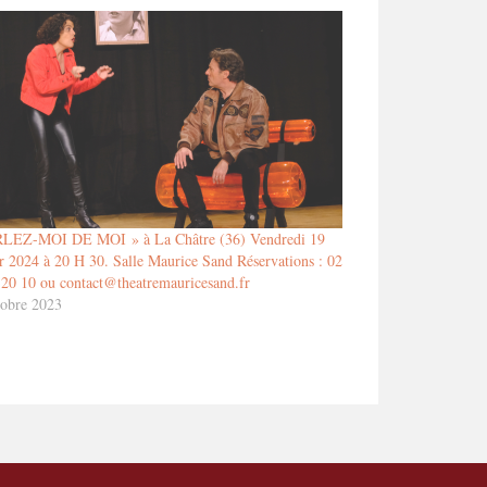
LEZ-MOI DE MOI » à La Châtre (36) Vendredi 19
er 2024 à 20 H 30. Salle Maurice Sand Réservations : 02
 20 10 ou contact@theatremauricesand.fr
tobre 2023