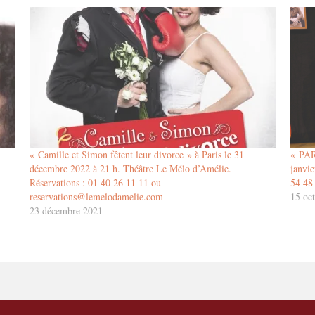
« Camille et Simon fêtent leur divorce » à Paris le 31
« PAR
décembre 2022 à 21 h. Théâtre Le Mélo d’Amélie.
janvi
Réservations : 01 40 26 11 11 ou
54 48
reservations@lemelodamelie.com
15 oc
23 décembre 2021