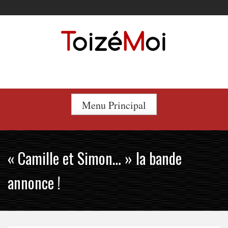
Skip
to
content
Le duo incontournable !
Menu Principal
« Camille et Simon… » la bande
annonce !