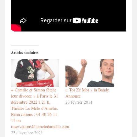
Articles similaires
« Camille et Simon fêtent
« Toi Zé Moi » la Bande
leur divorce » à Paris le 31
Annonce
décembre 2022 à 21 h.
23 février 2014
Théâtre Le Mélo d’Amélie.
Réservations : 01 40 26 11
11 ou
reservations@lemelodamelie.com
23 décembre 2021