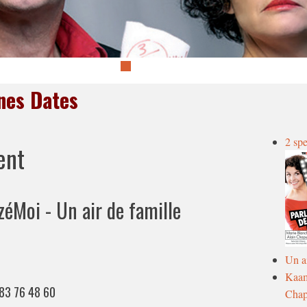
nes Dates
2 spe
ent
zéMoi - Un air de famille
Un ai
Kaam
83 76 48 60
Chap