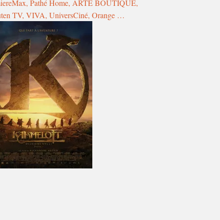
miereMax, Pathé Home, ARTE BOUTIQUE,
ten TV, VIVA, UniversCiné, Orange …