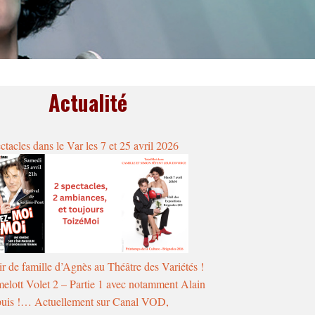
Actualité
ctacles dans le Var les 7 et 25 avril 2026
r de famille d’Agnès au Théâtre des Variétés !
elott Volet 2 – Partie 1 avec notamment Alain
uis !… Actuellement sur Canal VOD,