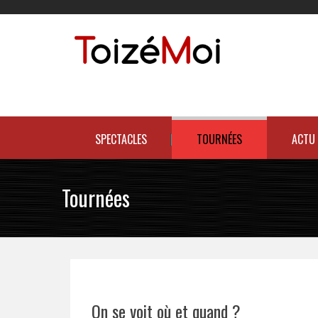
Skip
to
content
Le duo incontournable !
SPECTACLES
TOURNÉES
ACTU
Tournées
On se voit où et quand ?