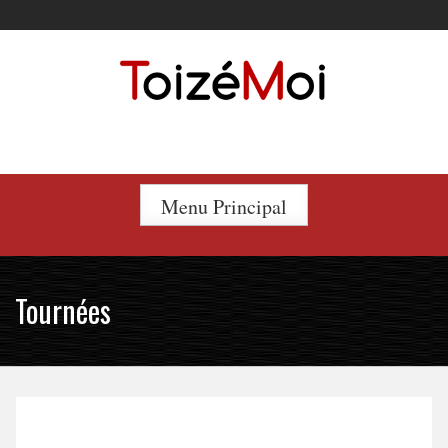
Skip
to
content
Le duo incontournable !
Menu Principal
Tournées