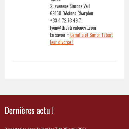
2, aveneue Simone Veil
69150 Décines Charpieu
+33 4 72 73 49 71
lyon@theatrealouest.com
En savoir +
Camille et Simon fêtent
leur divorce !
Dernières actu !
2 spectacles dans le Var les 7 et 25 avril 2026