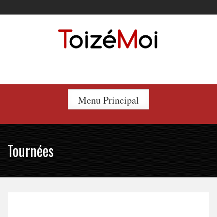
Skip
to
content
Le duo incontournable !
Menu Principal
Tournées