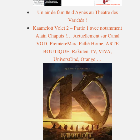
Un air de famille d’Agnès au Théâtre des
Variétés !
Kaamelott Volet 2 – Partie 1 avec notamment
Alain Chapuis !… Actuellement sur Canal
VOD, PremiereMax, Pathé Home, ARTE
BOUTIQUE, Rakuten TV, VIVA,
UniversCiné, Orange …